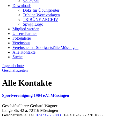
Volleyball
Downloads
Doks für Übungsleiter
Tribüne Wordvorlagen
TRIBÜNE ARCHIV
Spvgg Logo
Mitglied werden
Unsere Partner
Fotogalerie
Vereinsbus
Vereinsheim - Sportgaststätte Mössingen
Alle Kontakte
Suche
Jugendschutz
Geschäftszeiten
Alle Kontakte
Sportvereinigung 1904 e.V. Mössingen
Geschäftsführer: Gerhard Wagner
Lange Str. 42 a, 72116 Mössingen
Geschäftsstelle: Tel.
07473 - 23 883
, FAX 07473 - 270 1085